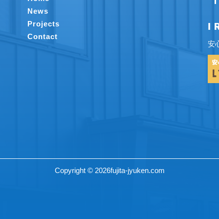
News
Projects
I
Contact
安
Copyright © 2026fujita-jyuken.com