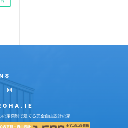
NS
ROHA.IE
心の定額制で建てる完全自由設計の家